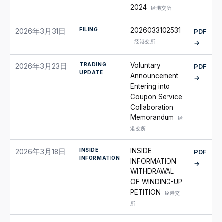
2024
经港交所
FILING
2026033102531
2026年3月31日
PDF
经港交所
→
TRADING
Voluntary
2026年3月23日
PDF
UPDATE
Announcement
→
Entering into
Coupon Service
Collaboration
Memorandum
经
港交所
INSIDE
INSIDE
2026年3月18日
PDF
INFORMATION
INFORMATION
→
WITHDRAWAL
OF WINDING-UP
PETITION
经港交
所