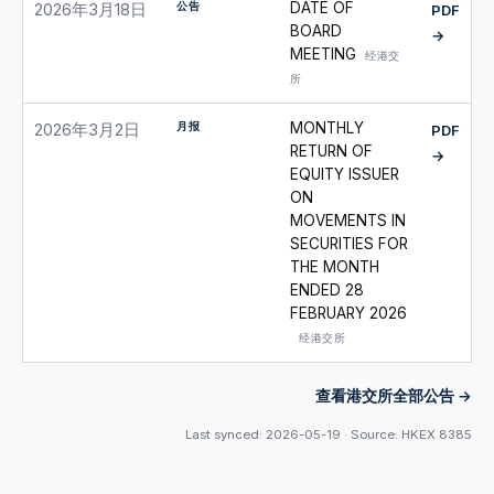
公告
DATE OF
2026年3月18日
PDF
BOARD
→
MEETING
经港交
所
月报
MONTHLY
2026年3月2日
PDF
RETURN OF
→
EQUITY ISSUER
ON
MOVEMENTS IN
SECURITIES FOR
THE MONTH
ENDED 28
FEBRUARY 2026
经港交所
查看港交所全部公告
Last synced: 2026-05-19 · Source: HKEX 8385