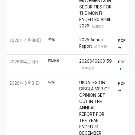
MOVEMENTS IN
SECURITIES FOR
THE MONTH
ENDED 30 APRIL
2026
经港交所
年报
2025 Annual
2026年4月30日
PDF
Report
经港交所
→
FILING
2026040200159
2026年4月2日
PDF
经港交所
→
年报
UPDATES ON
2026年3月31日
PDF
DISCLAIMER OF
→
OPINION SET
OUT IN THE
ANNUAL
REPORT FOR
THE YEAR
ENDED 31
DECEMBER