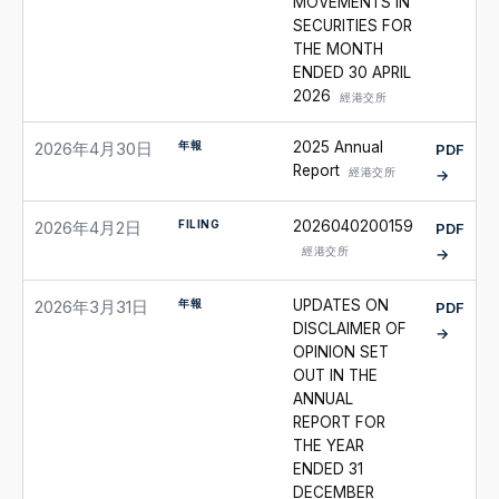
MOVEMENTS IN
SECURITIES FOR
THE MONTH
ENDED 30 APRIL
2026
經港交所
年報
2025 Annual
2026年4月30日
PDF
Report
經港交所
→
FILING
2026040200159
2026年4月2日
PDF
經港交所
→
年報
UPDATES ON
2026年3月31日
PDF
DISCLAIMER OF
→
OPINION SET
OUT IN THE
ANNUAL
REPORT FOR
THE YEAR
ENDED 31
DECEMBER