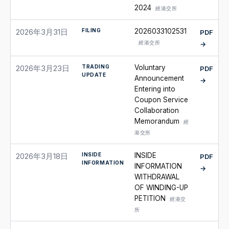
2024
經港交所
FILING
2026033102531
2026年3月31日
PDF
經港交所
→
TRADING
Voluntary
2026年3月23日
PDF
UPDATE
Announcement
→
Entering into
Coupon Service
Collaboration
Memorandum
經
港交所
INSIDE
INSIDE
2026年3月18日
PDF
INFORMATION
INFORMATION
→
WITHDRAWAL
OF WINDING-UP
PETITION
經港交
所