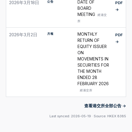
公告
DATE OF
2026年3月18日
PDF
BOARD
→
MEETING
經港交
所
月報
MONTHLY
2026年3月2日
PDF
RETURN OF
→
EQUITY ISSUER
ON
MOVEMENTS IN
SECURITIES FOR
THE MONTH
ENDED 28
FEBRUARY 2026
經港交所
查看港交所全部公告
Last synced: 2026-05-19 · Source: HKEX 8385